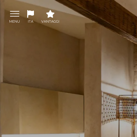
MENU
ITA
VANTAGGI
ITA
Garanzia del
ENG
miglior prezzo
FRA
Offerte speciali
Soluzioni di
soggiorno
personallizzate