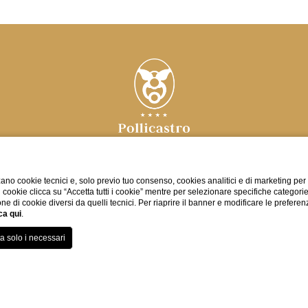
Via dei Perroni, 14 73100 Lecce (Italia)
ano cookie tecnici e, solo previo tuo consenso, cookies analitici e di marketing per
di cookie clicca su “Accetta tutti i cookie” mentre per selezionare specifiche categori
+39 0832.347694
tel:
one di cookie diversi da quelli tecnici. Per riaprire il banner e modificare le preferen
+39 0832 347 694
whatsapp:
ca qui
.
info@pollicastro.com
e-mail:
P. Iva: 04064180757
Codice CIN: IT075035A100048937
URE
CONTATTI
DATI SOCIETARI
PRIVACY
COOKIE 