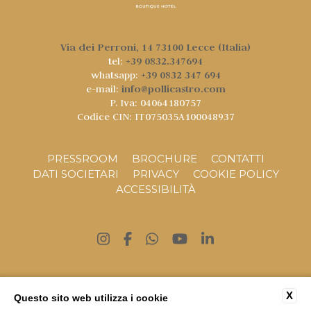
Via dei Perroni, 14 73100 Lecce (Italia)
+39 0832.347694
tel:
+39 0832 347 694
whatsapp:
info@pollicastro.com
e-mail:
P. Iva: 04064180757
Codice CIN: IT075035A100048937
PRESSROOM
BROCHURE
CONTATTI
DATI SOCIETARI
PRIVACY
COOKIE POLICY
ACCESSIBILITÀ
Ai sensi della legge 124/2017, si comunica che 1419
X
Torre del Parco srl ha ricevuto aiuti e contributi
Questo sito web utilizza i cookie