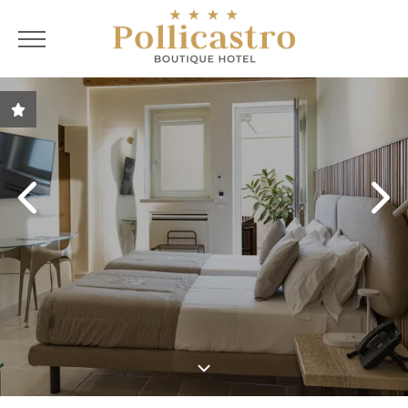
ITA
ITA
ENG
FRA
Garanzia del miglior
prezzo
Offerte speciali
Soluzioni di soggiorno
personallizzate