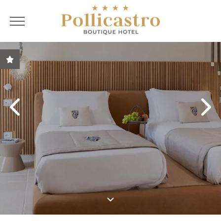
FRA
ITA
ENG
FRA
Garantie du meilleur
prix
Offres spéciales
Solutions
personnalisées pour le
salon