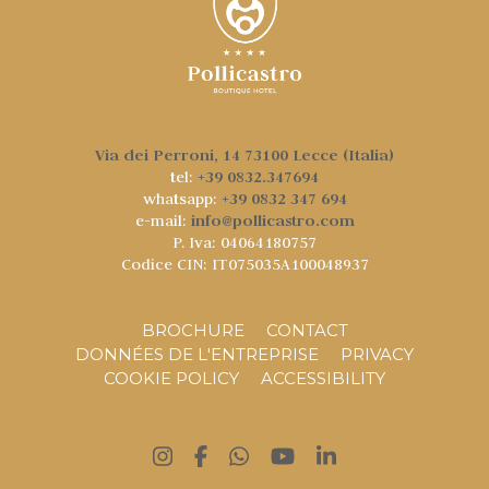
Via dei Perroni, 14 73100 Lecce (Italia)
+39 0832.347694
tel:
+39 0832 347 694
whatsapp:
info@pollicastro.com
e-mail:
P. Iva: 04064180757
Codice CIN: IT075035A100048937
BROCHURE
CONTACT
DONNÉES DE L'ENTREPRISE
PRIVACY
COOKIE POLICY
ACCESSIBILITY